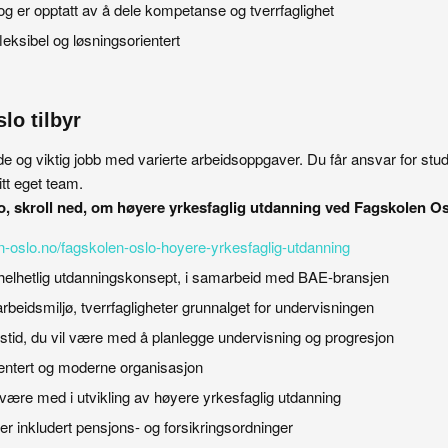
og er opptatt av å dele kompetanse og tverrfaglighet
leksibel og løsningsorientert
lo tilbyr
 og viktig jobb med varierte arbeidsoppgaver. Du får ansvar for stu
itt eget team.
o, skroll ned, om høyere yrkesfaglig utdanning ved Fagskolen O
en-oslo.no/fagskolen-oslo-hoyere-yrkesfaglig-utdanning
g helhetlig utdanningskonsept, i samarbeid med BAE-bransjen
 arbeidsmiljø, tverrfagligheter grunnalget for undervisningen
dstid, du vil være med å planlegge undervisning og progresjon
ientert og moderne organisasjon
̊ være med i utvikling av høyere yrkesfaglig utdanning
er inkludert pensjons- og forsikringsordninger