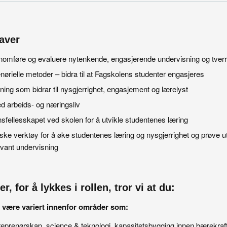
aver
nomføre og evaluere nytenkende, engasjerende undervisning og tverrf
nørielle metoder – bidra til at Fagskolens studenter engasjeres
ing som bidrar til nysgjerrighet, engasjement og lærelyst
 arbeids- og næringsliv
nsfellesskapet ved skolen for å utvikle studentenes læring
ske verktøy for å øke studentenes læring og nysgjerrighet og prøve ut
evant undervisning
r, for å lykkes i rollen, tror vi at du:
være variert innenfor områder som:
reprenørskap, science & teknologi, kapasitetsbygging innen bærekraft