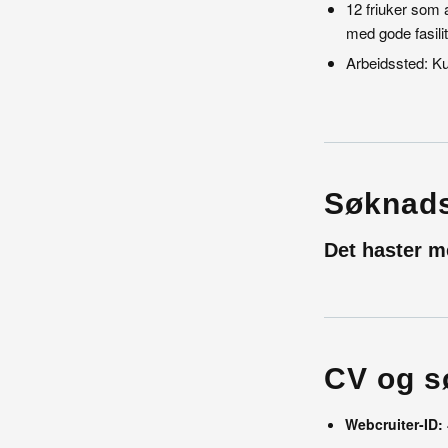
12 friuker som 
med gode fasilit
Arbeidssted: K
Søknads
Det haster me
CV og s
Webcruiter-ID: