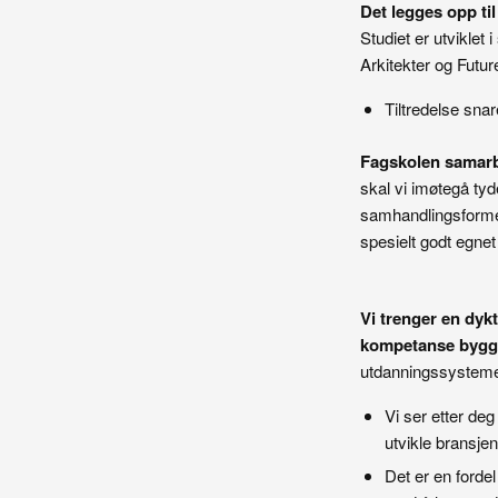
Det legges opp ti
Studiet er utvikle
Arkitekter og Future
Tiltredelse snar
Fagskolen samarb
skal vi imøtegå ty
samhandlingsformer
spesielt godt egnet
Vi trenger en dyk
kompetanse bygge
utdanningssystem
Vi ser etter de
utvikle bransje
Det er en forde