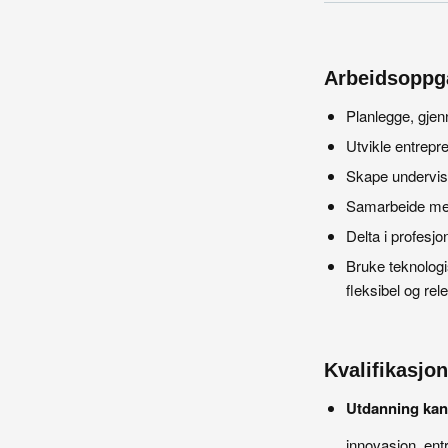
Arbeidsoppg
Planlegge, gjen
Utvikle entrepre
Skape undervisn
Samarbeide med
Delta i profesjo
Bruke teknologi
fleksibel og rel
Kvalifikasjone
Utdanning kan 
innovasjon, ent