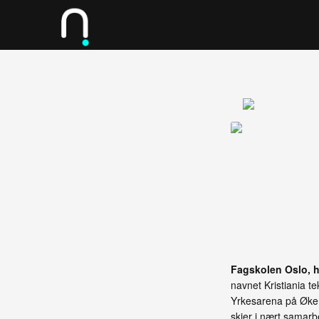
Fagskolen Oslo, h
navnet Kristiania te
Yrkesarena på Øker
skjer i nært samarbe