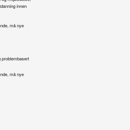
utdanning innen
ende, må nye
og problembasert
ende, må nye