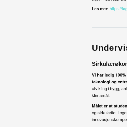
Les mer:
https://fa
Undervi
Sirkulærøkon
Vi har ledig 100% 
teknologi og entr
utvikling i bygg, 
klimamål.
Målet er at stude
og sirkularitet i ege
innovasjonskompet