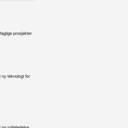
aglige prosjekter
 ny teknologi for
 og miljøledelse,