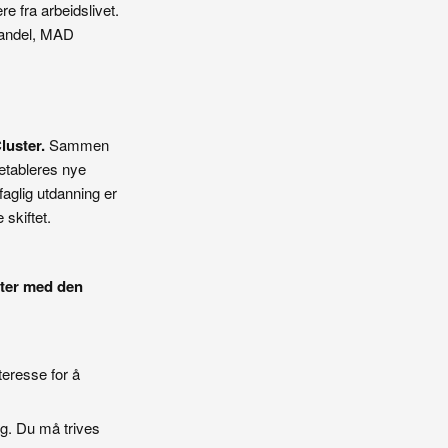
e fra arbeidslivet.
Handel, MAD
uster.
Sammen
 etableres nye
aglig utdanning er
 skiftet.
nter med den
eresse for å
g. Du må trives