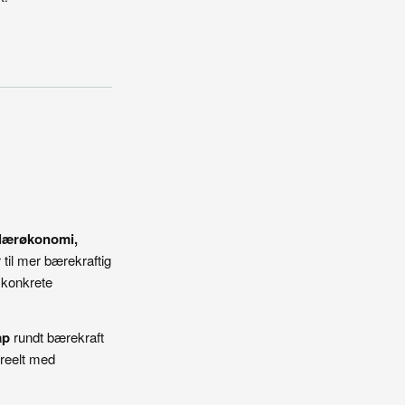
kulærøkonomi,
til mer bærekraftig
 konkrete
ap
rundt bærekraft
a reelt med