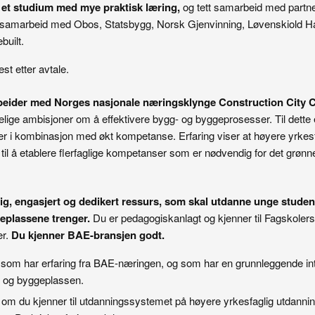
l et studium med mye praktisk læring,
og tett samarbeid med partner
t i samarbeid med Obos, Statsbygg, Norsk Gjenvinning, Løvenskiold 
built.
est etter avtale.
eider med Norges nasjonale næringsklynge Construction City Cl
delige ambisjoner om å effektivere bygg- og byggeprosesser. Til dette
 i kombinasjon med økt kompetanse. Erfaring viser at høyere yrkesf
 til å etablere flerfaglige kompetanser som er nødvendig for det grønne
tig, engasjert og dedikert ressurs, som skal utdanne unge stude
plassene trenger.
Du er pedagogiskanlagt og kjenner til Fagskolers
er.
Du kjenner BAE-bransjen godt.
g som har erfaring fra BAE-næringen, og som har en grunnleggende int
n og byggeplassen.
l om du kjenner til utdanningssystemet på høyere yrkesfaglig utdannin