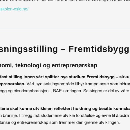
gskolen-oslo.no/
sningsstilling – Fremtidsbygg
omi, teknologi og entreprenørskap
fast stilling innen vårt splitter nye studium Fremtidsbygg – sir
eprenørskap.
Vårt nye satsingsområde tilbyr kompetanse som bidrar 
anlegg og eiendomsbransjen – BAE-næringen. Satsingen er del av våre
ntene skal kunne utvikle en reflektert holdning og besitte kunnsk
n bransje. I tillegg må studentene utvikle forståelse og evne til å bidr
anse og entreprenørskap som fremmer den grønne utviklingen.