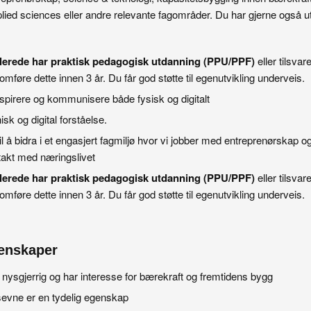
plied sciences eller andre relevante fagområder. Du har gjerne også 
llerede har praktisk pedagogisk utdanning (PPU/PPF)
eller tilsvar
mføre dette innen 3 år. Du får god støtte til egenutvikling underveis.
inspirere og kommunisere både fysisk og digitalt
sk og digital forståelse.
il å bidra i et engasjert fagmiljø hvor vi jobber med entreprenørskap 
ntakt med næringslivet
llerede har praktisk pedagogisk utdanning (PPU/PPF)
eller tilsvar
mføre dette innen 3 år. Du får god støtte til egenutvikling underveis.
enskaper
, nysgjerrig og har interesse for bærekraft og fremtidens bygg
evne er en tydelig egenskap