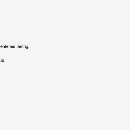
dentenes læring,
slo