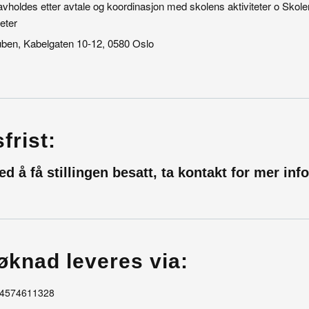
avholdes etter avtale og koordinasjon med skolens aktiviteter o Skol
eter
uben, Kabelgaten 10-12, 0580 Oslo
frist:
d å få stillingen besatt, ta kontakt for mer in
øknad leveres via:
4574611328