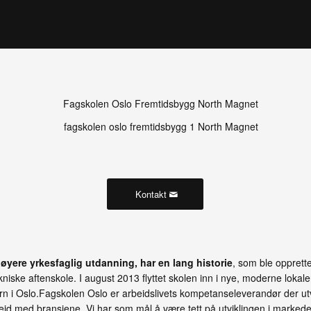
Kontakt
øyere yrkesfaglig utdanning, har en lang historie
, som ble opprett
kniske aftenskole. I august 2013 flyttet skolen inn i nye, moderne lokal
n i Oslo.Fagskolen Oslo er arbeidslivets kompetanseleverandør der utvi
id med bransjene. Vi har som mål å være tett på utviklingen i markede