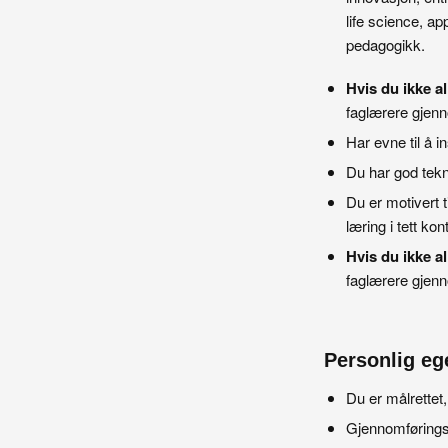
life science, ap
pedagogikk.
Hvis du ikke a
faglærere gjenno
Har evne til å 
Du har god tekni
Du er motivert t
læring i tett ko
Hvis du ikke a
faglærere gjenno
Personlig eg
Du er målrettet
Gjennomførings