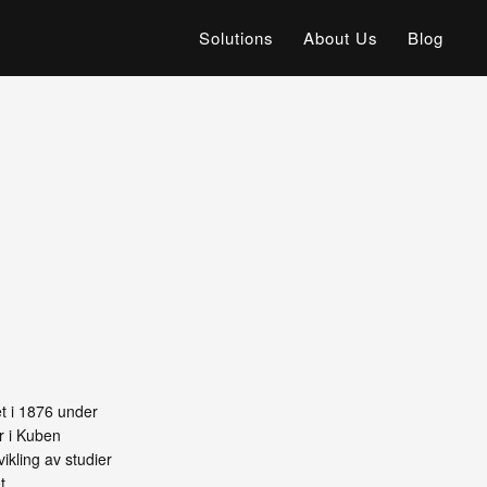
Solutions
About Us
Blog
et i 1876 under
er i Kuben
kling av studier
t.