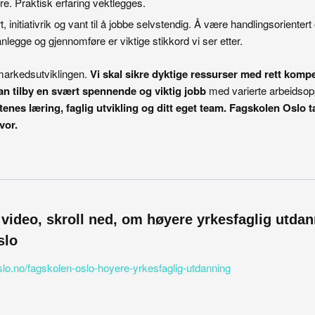
re. Praktisk erfaring vektlegges.
, initiativrik og vant til å jobbe selvstendig. Å være handlingsorientert o
anlegge og gjennomføre er viktige stikkord vi ser etter.
 markedsutviklingen.
Vi skal sikre dyktige ressurser med rett kompe
kan tilby en svært spennende og viktig jobb
med varierte arbeidso
tenes læring, faglig utvikling og ditt eget team. Fagskolen Oslo 
vor.
 video, skroll ned, om høyere yrkesfaglig utda
slo
slo.no/fagskolen-oslo-hoyere-yrkesfaglig-utdanning