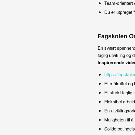
Team-orientert 
Du er utpreget f
Fagskolen Os
En svært spennende
faglig utvikling og d
Inspirerende vide
https://fagskol
Et målrettet o
Et sterkt faglig
Fleksibel arbei
En utviklingsor
Muligheten til a
Solide betingels