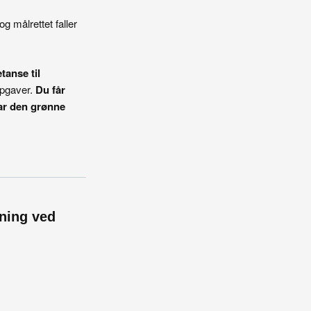
g målrettet faller
tanse til
ppgaver.
Du får
tar den grønne
nning ved