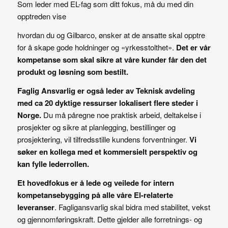
Som leder med EL-fag som ditt fokus, må du med din
opptreden vise
hvordan du og Gilbarco, ønsker at de ansatte skal opptre
for å skape gode holdninger og «yrkesstolthet».
Det er vår
kompetanse som skal sikre at våre kunder får den det
produkt og løsning som bestilt.
Faglig Ansvarlig er også leder av Teknisk avdeling
med ca 20 dyktige ressurser lokalisert flere steder i
Norge.
Du må påregne noe praktisk arbeid, deltakelse i
prosjekter og sikre at planlegging, bestillinger og
prosjektering, vil tilfredsstille kundens forventninger.
Vi
søker en kollega med et kommersielt perspektiv og
kan fylle lederrollen.
Et hovedfokus er å lede og veilede for intern
kompetansebygging på alle våre El-relaterte
leveranser
. Fagligansvarlig skal bidra med stabilitet, vekst
og gjennomføringskraft. Dette gjelder alle forretnings- og