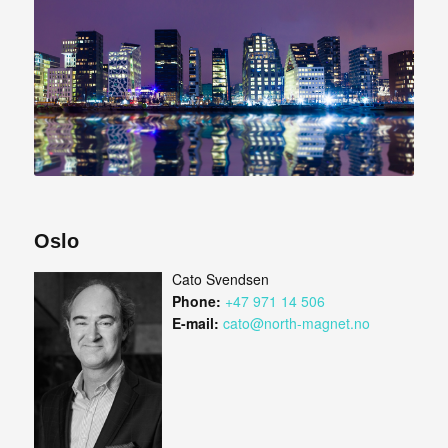
Oslo
Cato Svendsen
Phone:
+47 971 14 506
E-mail:
cato@north-magnet.no