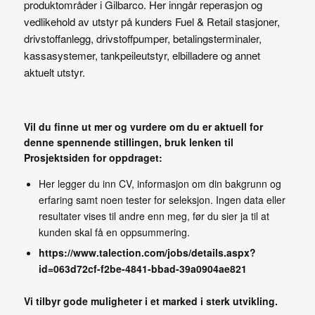
produktområder i Gilbarco. Her inngår reperasjon og
vedlikehold av utstyr på kunders Fuel & Retail stasjoner,
drivstoffanlegg, drivstoffpumper, betalingsterminaler,
kassasystemer, tankpeileutstyr, elbilladere og annet
aktuelt utstyr.
Vil du finne ut mer og vurdere om du er aktuell for
denne spennende stillingen, bruk lenken til
Prosjektsiden for oppdraget:
Her legger du inn CV, informasjon om din bakgrunn og
erfaring samt noen tester for seleksjon. Ingen data eller
resultater vises til andre enn meg, før du sier ja til at
kunden skal få en oppsummering.
https://www.talection.com/jobs/details.aspx?
id=063d72cf-f2be-4841-bbad-39a0904ae821
Vi tilbyr gode muligheter i et marked i sterk utvikling.