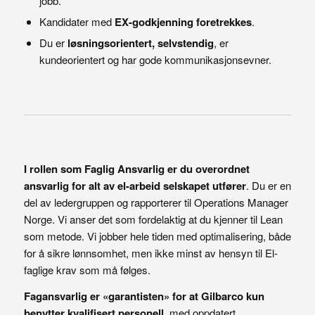
jobb.
Kandidater med
EX-godkjenning foretrekkes
.
Du er
løsningsorientert, selvstendig
, er
kundeorientert og har gode kommunikasjonsevner.
I rollen som Faglig Ansvarlig er du overordnet
ansvarlig for alt av el-arbeid selskapet utfører
. Du er en
del av ledergruppen og rapporterer til Operations Manager
Norge. Vi anser det som fordelaktig at du kjenner til Lean
som metode. Vi jobber hele tiden med optimalisering, både
for å sikre lønnsomhet, men ikke minst av hensyn til El-
faglige krav som må følges.
Fagansvarlig er «garantisten» for at Gilbarco kun
benytter kvalifisert personell
, med oppdatert