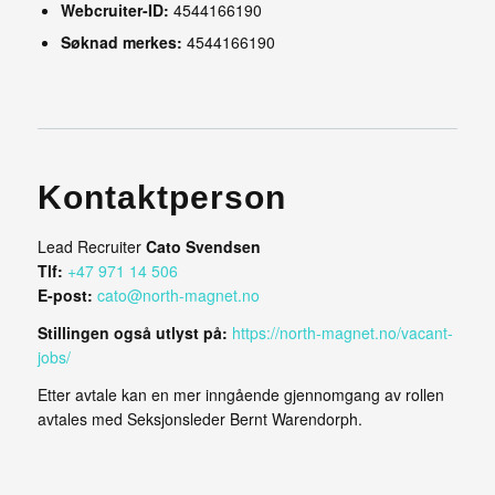
Webcruiter-ID:
4544166190
Søknad merkes:
4544166190
Kontaktperson
Lead Recruiter
Cato Svendsen
Tlf:
+47 971 14 506
E-post:
cato@north-magnet.no
Stillingen også utlyst på:
https://north-magnet.no/vacant-
jobs/
Etter avtale kan en mer inngående gjennomgang av rollen
avtales med Seksjonsleder Bernt Warendorph.