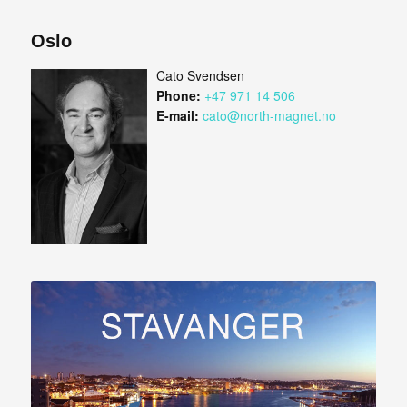
Oslo
Cato Svendsen
Phone:
+47 971 14 506
E-mail:
cato@north-magnet.no