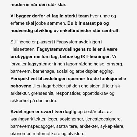
moderne når den står klar.
Vi bygger derfor et faglig sterkt team
hvor unge og
erfarne skal jobbe sammen.
Du blir satset på og
nødvendig utvikling av enkeltindivider står sentralt.
Stillingene er plassert i Fagsystemavdelingen i
Helseetaten.
Fagsystemavdelingens rolle er å være
brobygger mellom fag, behov og IKT-løsninger.
Vi
forvalter fagsystemer innen fagområdene helse, omsorg,
barnevern, barnehage, sosial og arbeidsplanlegging.
Perspektivet til avdelingen spenner fra de funksjonelle
behovene
til en fagarbeider på den ene siden til teknisk
arkitektur, grensesnitt, responstider, oppetidskrav og
sikkerhet på den andre.
Avdelingen er svært tverrfaglig
og består bl.a. av
løsningsarkitekter, leger, sosionomer, tjenestedesignere,
barnevernspedagoger, statsvitere, arkitekter, sykepleiere,
økonomer, matematikere og utviklere!