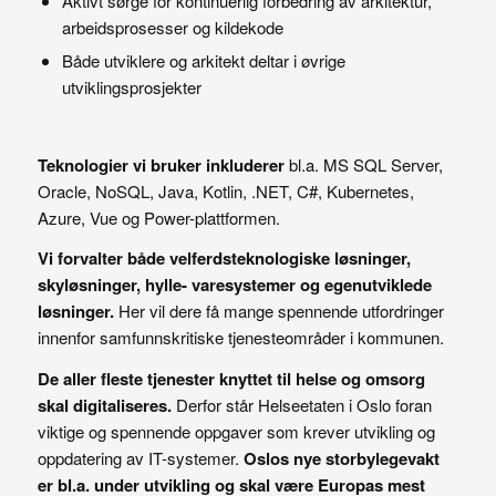
Aktivt sørge for kontinuerlig forbedring av arkitektur,
arbeidsprosesser og kildekode
Både utviklere og arkitekt deltar i øvrige
utviklingsprosjekter
Teknologier vi bruker inkluderer
bl.a. MS SQL Server,
Oracle, NoSQL, Java, Kotlin, .NET, C#, Kubernetes,
Azure, Vue og Power-plattformen.
Vi forvalter både velferdsteknologiske løsninger,
skyløsninger, hylle- varesystemer og egenutviklede
løsninger.
Her vil dere få mange spennende utfordringer
innenfor samfunnskritiske tjenesteområder i kommunen.
De aller fleste tjenester knyttet til helse og omsorg
skal digitaliseres.
Derfor står Helseetaten i Oslo foran
viktige og spennende oppgaver som krever utvikling og
oppdatering av IT-systemer.
Oslos nye storbylegevakt
er bl.a. under utvikling og skal være Europas mest