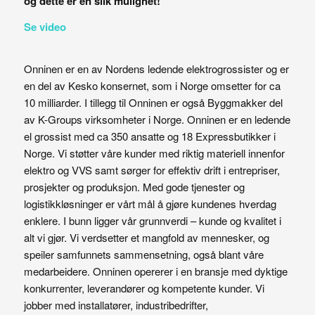
og dette er en slik mulighet!
Se video
Onninen er en av Nordens ledende elektrogrossister og er
en del av Kesko konsernet, som i Norge omsetter for ca
10 milliarder. I tillegg til Onninen er også Byggmakker del
av K-Groups virksomheter i Norge. Onninen er en ledende
el grossist med ca 350 ansatte og 18 Expressbutikker i
Norge. Vi støtter våre kunder med riktig materiell innenfor
elektro og VVS samt sørger for effektiv drift i entrepriser,
prosjekter og produksjon. Med gode tjenester og
logistikkløsninger er vårt mål å gjøre kundenes hverdag
enklere. I bunn ligger vår grunnverdi – kunde og kvalitet i
alt vi gjør. Vi verdsetter et mangfold av mennesker, og
speiler samfunnets sammensetning, også blant våre
medarbeidere. Onninen opererer i en bransje med dyktige
konkurrenter, leverandører og kompetente kunder. Vi
jobber med installatører, industribedrifter,