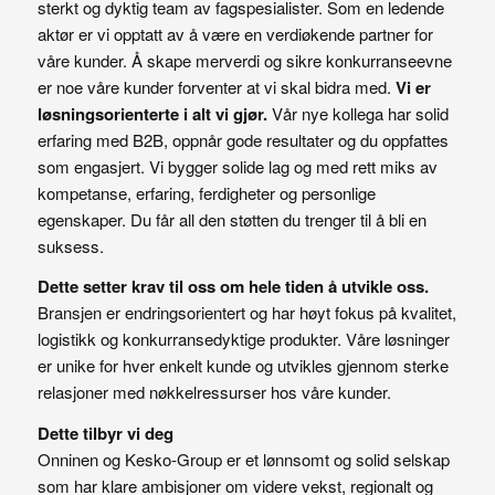
sterkt og dyktig team av fagspesialister. Som en ledende
aktør er vi opptatt av å være en verdiøkende partner for
våre kunder. Å skape merverdi og sikre konkurranseevne
er noe våre kunder forventer at vi skal bidra med.
Vi er
løsningsorienterte i alt vi gjør.
Vår nye kollega har solid
erfaring med B2B, oppnår gode resultater og du oppfattes
som engasjert. Vi bygger solide lag og med rett miks av
kompetanse, erfaring, ferdigheter og personlige
egenskaper. Du får all den støtten du trenger til å bli en
suksess.
Dette setter krav til oss om hele tiden å utvikle oss.
Bransjen er endringsorientert og har høyt fokus på kvalitet,
logistikk og konkurransedyktige produkter. Våre løsninger
er unike for hver enkelt kunde og utvikles gjennom sterke
relasjoner med nøkkelressurser hos våre kunder.
Dette tilbyr vi deg
Onninen og Kesko-Group er et lønnsomt og solid selskap
som har klare ambisjoner om videre vekst, regionalt og