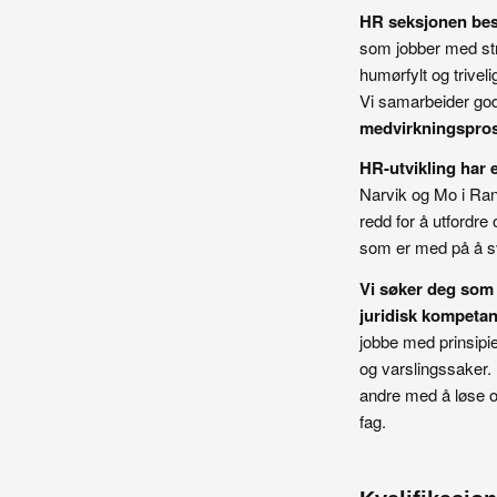
HR seksjonen best
som jobber med stra
humørfylt og trivel
Vi samarbeider godt
medvirkningsprose
HR-utvikling har 
Narvik og Mo i Rana
redd for å utfordre
som er med på å 
Vi søker deg som e
juridisk kompetan
jobbe med prinsipie
og varslingssaker.
andre med å løse 
fag.