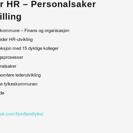
er HR – Personalsaker
lling
skommune – Finans og organisasjon
leder HR-utvikling
eksjon med 15 dyktige kolleger
ingsprosesser
nalsaker
nomføre lederutvikling
hele fylkeskommunen
dø
ook.com/Nordlandfylke/