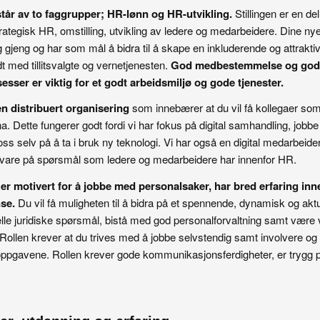
år av to faggrupper; HR-lønn og HR-utvikling.
Stillingen er en de
tegisk HR, omstilling, utvikling av ledere og medarbeidere. Dine nye
ig gjeng og har som mål å bidra til å skape en inkluderende og attra
 med tillitsvalgte og vernetjenesten.
God medbestemmelse og god
sser er viktig for et godt arbeidsmiljø og gode tjenester.
en distribuert organisering
som innebærer at du vil få kollegaer som
. Dette fungerer godt fordi vi har fokus på digital samhandling, jobbe
 oss selv på å ta i bruk ny teknologi. Vi har også en digital medarbeide
svare på spørsmål som ledere og medarbeidere har innenfor HR.
r motivert for å jobbe med personalsaker, har bred erfaring inne
se.
Du vil få muligheten til å bidra på et spennende, dynamisk og aktu
lle juridiske spørsmål, bistå med god personalforvaltning samt være ve
 Rollen krever at du trives med å jobbe selvstendig samt involvere 
oppgavene. Rollen krever gode kommunikasjonsferdigheter, er trygg på