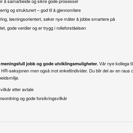
ker å samarbeide og sikre gode prosesser
errig og strukturert – god til å gjennomføre
ng, løsningsorientert, søker nye måter å jobbe smartere på
et, gode verdier og er trygg i rolleforståelsen
eningsfull jobb og gode utviklingsmuligheter.
Vår nye kollega fa
e til HR-seksjonen men også mot enkeltindivider. Du blir del av en raus
beidsmiljø.
ilkår etter avtale
nsordning og gode forsikringsvilkår