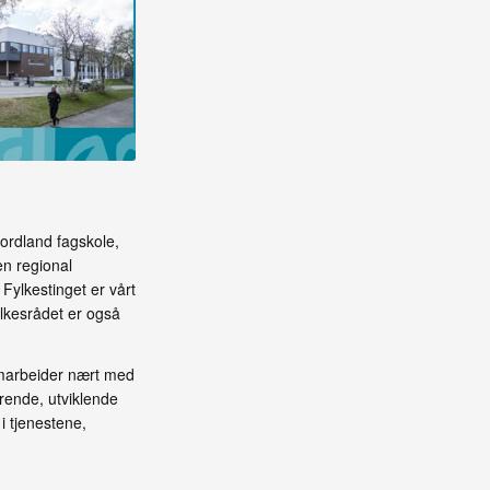
ordland fagskole,
en regional
ylkestinget er vårt
kesrådet er også
amarbeider nært med
ende, utviklende
i tjenestene,