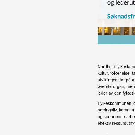
Nordland fylkeskom
kultur, folkehelse, 
utviklingsaktør på 
øverste organ, mens 
leder av den fylke
Fylkeskommunen job
næringsliv, kommun
og spennende arbeid
effektiv ressursutny