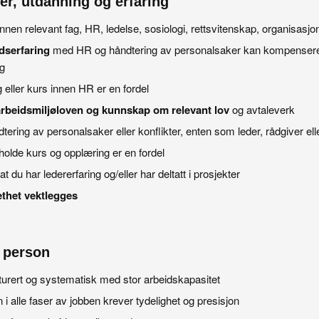
er, utdanning og erfaring
nnen relevant fag, HR, ledelse, sosiologi, rettsvitenskap, organisasj
dserfaring
med HR og håndtering av personalsaker kan kompensere
g
 eller kurs innen HR er en fordel
arbeidsmiljøloven og kunnskap om relevant lov
og avtaleverk
dtering av personalsaker eller konflikter, enten som leder, rådgiver eller
holde kurs og opplæring er en fordel
t du har ledererfaring og/eller har deltatt i prosjekter
thet vektlegges
 person
turert og systematisk med stor arbeidskapasitet
 alle faser av jobben krever tydelighet og presisjon