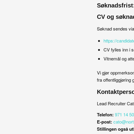
Søknadsfrist:
CV og søknad
Søknad sendes via
https://candida
CV fylles inn i
Vitnemål og att
Vi gjør oppmerksom p
fra offentliggjørin
Kontaktpers
Lead Recruiter Ca
Telefon:
971 14 5
E-post:
cato@nort
Stillingen også utl