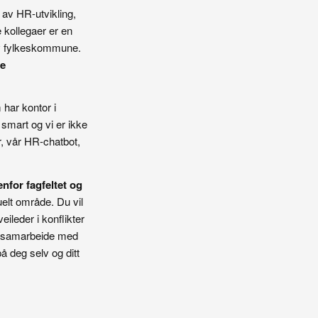
l av HR-utvikling,
 kollegaer er en
ktiv fylkeskommune.
e
 har kontor i
 smart og vi er ikke
r, vår HR-chatbot,
nfor fagfeltet og
elt område. Du vil
ileder i konflikter
og samarbeide med
 deg selv og ditt