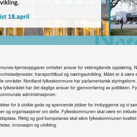
munes kjerneoppgaver omfatter ansvar for videregående opplæring, N
tannhelsetjenester, transporttilbud og næringsutvikling. Målet er å være 
alle områder. Nordland fylkeskommune har parlamentarisk styringsform. F
fylkesrådet har det daglige ansvar for gjennomføring av politikken. Fyl
skommunale administrasjonen.
ber for å utvikle gode og spennende jobber for innbyggerne og vi s
er og organisasjoner om dette. Fylkeskommunen skal være en inkluder
splass. Riktig og god kompetanse skal sikre fylkeskommunen kvalitet 
ttelse, innovasjon og utvikling.