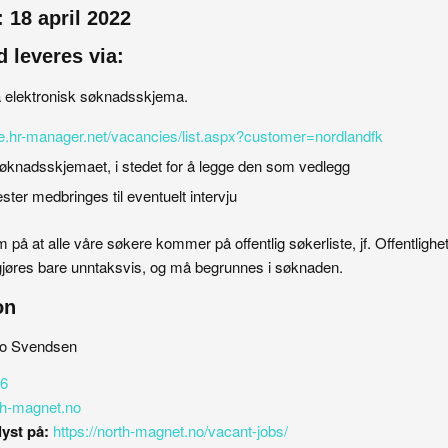
 18 april 2022
 leveres via:
 elektronisk søknadsskjema.
te.hr-manager.net/vacancies/list.aspx?customer=nordlandfk
 søknadsskjemaet, i stedet for å legge den som vedlegg
ester medbringes til eventuelt intervju
å at alle våre søkere kommer på offentlig søkerliste, jf. Offentlighet
g gjøres bare unntaksvis, og må begrunnes i søknaden.
on
to Svendsen
06
h-magnet.no
yst på:
https://north-magnet.no/vacant-jobs/