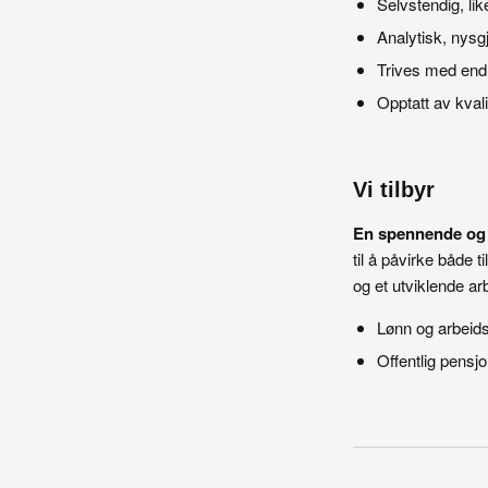
Selvstendig, li
Analytisk, nysgj
Trives med endri
Opptatt av kvalit
Vi tilbyr
En spennende og m
til å påvirke båd
og et utviklende ar
Lønn og arbeidsv
Offentlig pensjo