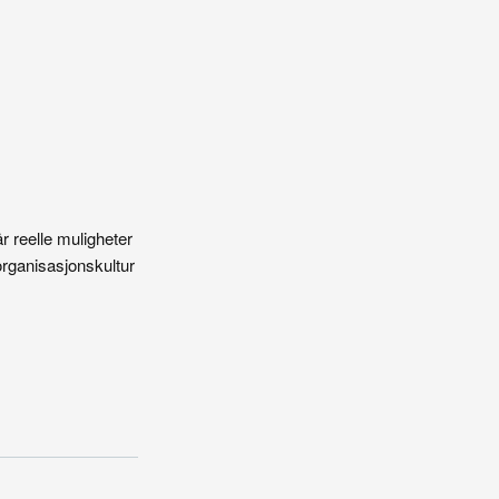
̊r reelle muligheter
 organisasjonskultur