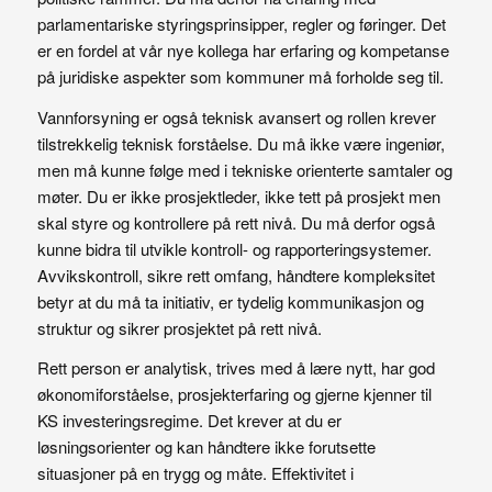
parlamentariske styringsprinsipper, regler og føringer. Det
er en fordel at vår nye kollega har erfaring og kompetanse
på juridiske aspekter som kommuner må forholde seg til.
Vannforsyning er også teknisk avansert og rollen krever
tilstrekkelig teknisk forståelse. Du må ikke være ingeniør,
men må kunne følge med i tekniske orienterte samtaler og
møter. Du er ikke prosjektleder, ikke tett på prosjekt men
skal styre og kontrollere på rett nivå. Du må derfor også
kunne bidra til utvikle kontroll- og rapporteringsystemer.
Avvikskontroll, sikre rett omfang, håndtere kompleksitet
betyr at du må ta initiativ, er tydelig kommunikasjon og
struktur og sikrer prosjektet på rett nivå.
Rett person er analytisk, trives med å lære nytt, har god
økonomiforståelse, prosjekterfaring og gjerne kjenner til
KS investeringsregime. Det krever at du er
løsningsorienter og kan håndtere ikke forutsette
situasjoner på en trygg og måte. Effektivitet i