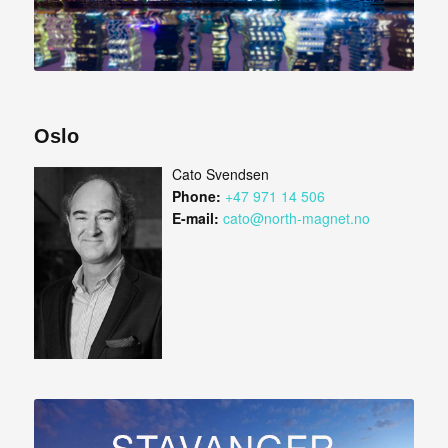
Oslo
Cato Svendsen
Phone:
+47 971 14 506
E-mail:
cato@north-magnet.no