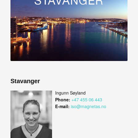
Stavanger
Ingunn Søyland
Phone:
+47 455 06 443
E-mail:
iso@magnetas.no