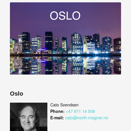
Oslo
Cato Svendsen
Phone:
+47 971 14 506
E-mail:
cato@north-magnet.no