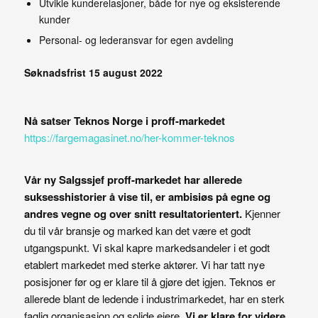
Utvikle kunderelasjoner, både for nye og eksisterende
kunder
Personal- og lederansvar for egen avdeling
Søknadsfrist 15 august 2022
Nå satser Teknos Norge i proff-markedet
https://fargemagasinet.no/her-kommer-teknos
Vår ny Salgssjef proff-markedet har allerede
suksesshistorier å vise til, er ambisiøs på egne og
andres vegne og over snitt resultatorientert.
Kjenner
du til vår bransje og marked kan det være et godt
utgangspunkt. Vi skal kapre markedsandeler i et godt
etablert markedet med sterke aktører. Vi har tatt nye
posisjoner før og er klare til å gjøre det igjen. Teknos er
allerede blant de ledende i industrimarkedet, har en sterk
faglig organisasjon og solide eiere.
Vi er klare for videre